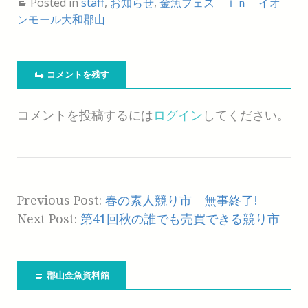
Posted in
staff
,
お知らせ
,
金魚フェス ｉｎ イオ
ンモール大和郡山
コメントを残す
コメントを投稿するには
ログイン
してください。
Previous Post:
春の素人競り市 無事終了!
Next Post:
第41回秋の誰でも売買できる競り市
郡山金魚資料館