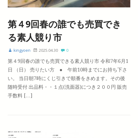
第４9回春の誰でも売買でき
る素人競り市
kingyoen
2025.04.30
0
第４9回春の誰でも売買できる素人競り市 令和7年6月1
日 （日） 売りたい方 ● 午前10時までにお持ち下さ
い。 当日朝7時にくじ引きで順番をきめます。その後
随時受付 出品料・・１点(洗面器)につき２００円 販売
手数料 […]